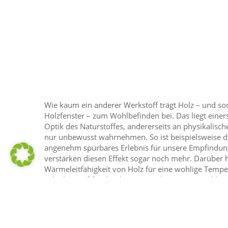
Wie kaum ein anderer Werkstoff trägt Holz – und so
Holzfenster – zum Wohlbefinden bei. Das liegt eine
Optik des Naturstoffes, andererseits an physikalische
nur unbewusst wahrnehmen. So ist beispielsweise di
angenehm spürbares Erlebnis für unsere Empfindu
verstärken diesen Effekt sogar noch mehr. Darüber h
Wärmeleitfähigkeit von Holz für eine wohlige Tempe
Fähigkeit Luftfeuchtigkeit zu regulieren, sorgt schlu
angenehmes Raumklima.
Ihre Vorteile bei Holzfenstern auf einen 